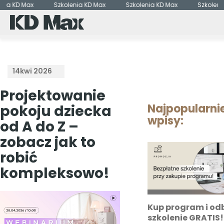
ia KD Max
Szkolenia KD Max
Szkolenia KD Max
Szkolenia
14
kwi 2026
Projektowanie
Najpopularni
pokoju dziecka
wpisy:
od A do Z –
zobacz jak to
robić
kompleksowo!
Kup program i odb
szkolenie GRATIS!