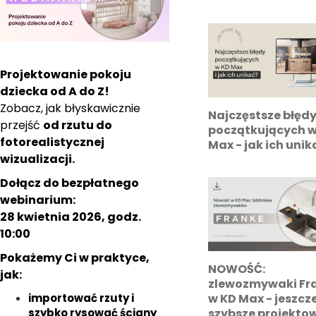
Projektowanie pokoju
dziecka od A do Z!
Zobacz, jak błyskawicznie
Najczęstsze błęd
przejść
od rzutu do
początkujących w
fotorealistycznej
Max - jak ich unik
wizualizacji.
Dołącz do bezpłatnego
webinarium:
28 kwietnia 2026, godz.
10:00
Pokażemy Ci w praktyce,
NOWOŚĆ:
jak:
zlewozmywaki Fr
w KD Max - jeszcz
importować rzuty i
szybsze projekto
szybko rysować ściany