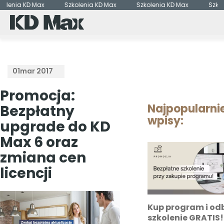
nia KD Max
Szkolenia KD Max
Szkolenia KD Max
Szkoleni
01
mar 2017
Promocja:
Najpopularni
Bezpłatny
wpisy:
upgrade do KD
Max 6 oraz
zmiana cen
licencji
Kup program i odb
szkolenie GRATIS!