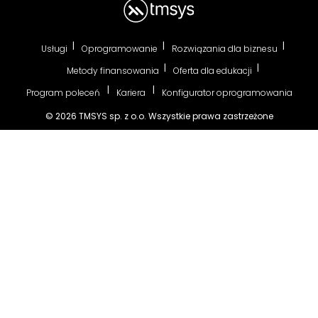
Usługi
Oprogramowanie
Rozwiązania dla biznesu
Metody finansowania
Oferta dla edukacji
Program poleceń
Kariera
Konfigurator oprogramowania
© 2026 TMSYS sp. z o.o. Wszystkie prawa zastrzeżone