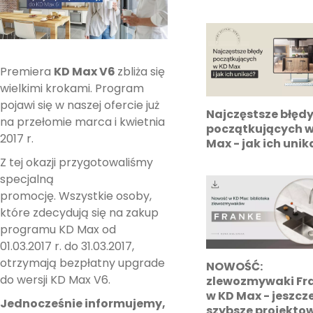
Premiera
KD Max V6
zbliża się
wielkimi krokami. Program
pojawi się w naszej ofercie już
Najczęstsze błęd
na przełomie marca i kwietnia
początkujących w
2017 r.
Max - jak ich unik
Z tej okazji przygotowaliśmy
specjalną
promocję.
Wszystkie osoby,
które zdecydują się na zakup
programu KD Max od
01.03.2017 r. do 31.03.2017,
otrzymają bezpłatny upgrade
NOWOŚĆ:
do wersji KD Max V6.
zlewozmywaki Fr
w KD Max - jeszcz
Jednocześnie informujemy,
szybsze projekto