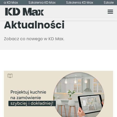
ia KD Max
Szkolenia KD Max
Szkolenia KD Max
Szkolenia
Aktualności
Zobacz co nowego w KD Max.