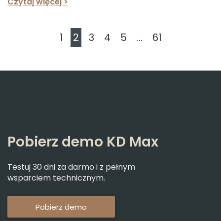
Czytaj więcej >
1
2
3
4
5
...
61
Pobierz demo KD Max
Testuj 30 dni za darmo i z pełnym
wsparciem technicznym.
Pobierz demo